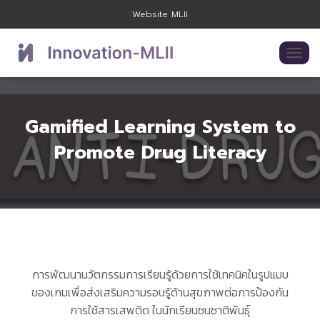
Website MLII
T
O
G
G
L
Gamified Learning System to
E
N
Promote Drug Literacy
A
V
I
G
A
T
I
O
N
การพัฒนานวัตกรรมการเรียนรู้ด้วยการใช้เทคนิคในรูปแบบ
ของเกมเพื่อส่งเสริมความรอบรู้ด้านสุขภาพต่อการป้องกัน
การใช้สารเสพติด ในนักเรียนชนชาติพันธ์ุ